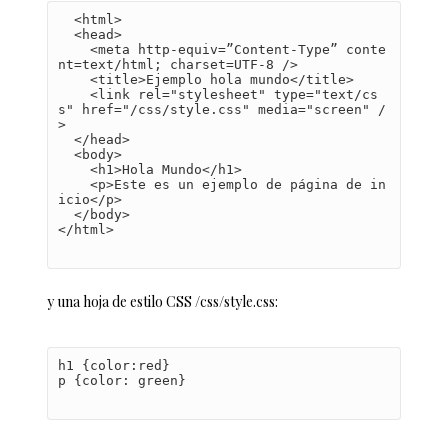
  <html>

  <head>

    <meta http-equiv=”Content-Type” conte
nt=text/html; charset=UTF-8 />

    <title>Ejemplo hola mundo</title>

    <link rel="stylesheet" type="text/cs
s" href="/css/style.css" media="screen" /
>

  </head>

  <body>

    <h1>Hola Mundo</h1>

    <p>Este es un ejemplo de página de in
icio</p>

  </body>

</html>
y una hoja de estilo CSS /css/style.css:
h1 {color:red}

p {color: green}