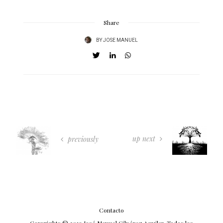
Share
BY
JOSE MANUEL
up next
previously
Contacto
Copyrights © 2019 José Manuel Gilpérez Aguilar. Todos los