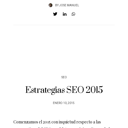
BY
JOSE MANUEL
SEO
Estrategias SEO 2015
POSTED
ENERO 10, 2015
ON
Comenzamos el 2015 con inquietud respecto a las